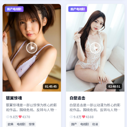
国产电视剧
国产电视剧
01:45:45
02:40:51
银翼惊魂
白昼追击
银翼惊魂是一部以惊悚为核心的影
白昼追击是一部以动漫为核心的影
视作品，围绕危机、反转与人物成
视作品，围绕危机、反转与人物成
长展开，整体节奏紧凑，值得推荐
长展开，整体节奏紧凑，值得推荐
9.8万
4370
9.8万
4388
观看。
观看。
欧美
电视剧
惊悚
国产
电视剧
动漫