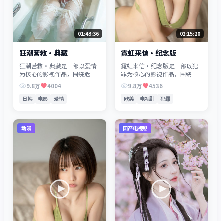
01:43:36
02:15:20
狂潮营救·典藏
霓虹来信·纪念版
狂潮营救·典藏是一部以爱情
霓虹来信·纪念版是一部以犯
为核心的影视作品，围绕危
罪为核心的影视作品，围绕危
机、反转与人物成长展开，整
机、反转与人物成长展开，整
9.8万
4004
9.8万
4536
体节奏紧凑，值得推荐观看。
体节奏紧凑，值得推荐观看。
日韩
电影
爱情
欧美
电视剧
犯罪
动漫
国产电视剧