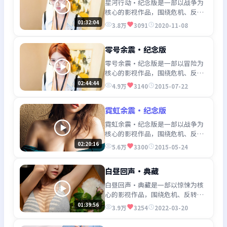
星河行动·纪念版是一部以战争为
核心的影视作品，围绕危机、反转
与人物成长展开，整体节奏紧凑，
01:32:04
3.8万
3091
2020-11-08
值得推荐观看。
零号余震·纪念版
零号余震·纪念版是一部以冒险为
核心的影视作品，围绕危机、反转
与人物成长展开，整体节奏紧凑，
02:44:44
4.9万
3140
2015-07-22
值得推荐观看。
霓虹余震·纪念版
霓虹余震·纪念版是一部以战争为
核心的影视作品，围绕危机、反转
与人物成长展开，整体节奏紧凑，
02:20:16
5.6万
3300
2015-05-24
值得推荐观看。
白昼回声·典藏
白昼回声·典藏是一部以惊悚为核
心的影视作品，围绕危机、反转与
人物成长展开，整体节奏紧凑，值
01:39:56
3.9万
3254
2022-03-20
得推荐观看。