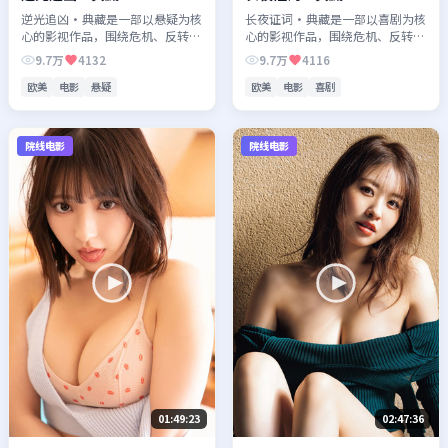
逆光追凶·典藏是一部以悬疑为核
长夜证词·典藏是一部以喜剧为核
心的影视作品，围绕危机、反转与
心的影视作品，围绕危机、反转与
人物成长展开，整体节奏紧凑，值
人物成长展开，整体节奏紧凑，值
9.7万
4132
9.7万
4116
得推荐观看。
得推荐观看。
欧美
电影
悬疑
欧美
电影
喜剧
院线电影
院线电影
01:49:23
02:47:36