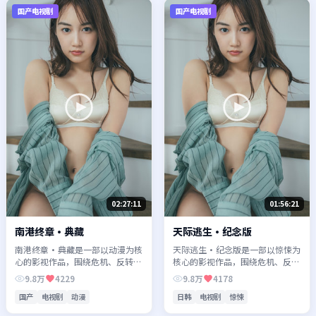
国产电视剧
国产电视剧
02:27:11
01:56:21
南港终章·典藏
天际逃生·纪念版
南港终章·典藏是一部以动漫为核
天际逃生·纪念版是一部以惊悚为
心的影视作品，围绕危机、反转与
核心的影视作品，围绕危机、反转
人物成长展开，整体节奏紧凑，值
与人物成长展开，整体节奏紧凑，
9.8万
4229
9.8万
4178
得推荐观看。
值得推荐观看。
国产
电视剧
动漫
日韩
电视剧
惊悚