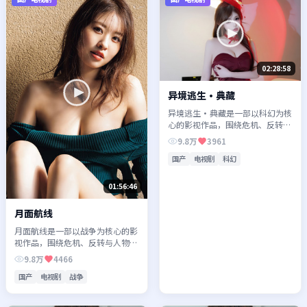
02:28:58
异境逃生·典藏
异境逃生·典藏是一部以科幻为核
心的影视作品，围绕危机、反转与
人物成长展开，整体节奏紧凑，值
9.8万
3961
得推荐观看。
国产
电视剧
科幻
01:56:46
月面航线
月面航线是一部以战争为核心的影
视作品，围绕危机、反转与人物成
长展开，整体节奏紧凑，值得推荐
9.8万
4466
观看。
国产
电视剧
战争