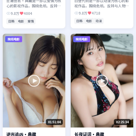
白昼代码是一部以动漫为核心的影
狂潮营救·典藏是一部以爱情为核
视作品，围绕危机、反转与人物成
心的影视作品，围绕危机、反转与
长展开，整体节奏紧凑，值得推荐
人物成长展开，整体节奏紧凑，值
9.8万
4718
9.8万
4004
观看。
得推荐观看。
日韩
电影
动漫
日韩
电影
爱情
院线电影
院线电影
01:51:04
02:25:34
逆光追凶·典藏
长夜证词·典藏