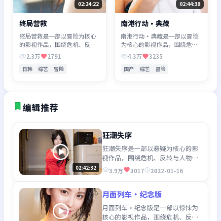
02:24:22
02:44:38
终局营救
南港行动·典藏
终局营救是一部以冒险为核心
南港行动·典藏是一部以冒险
的影视作品，围绕危机、反转
为核心的影视作品，围绕危
与人物成长展开，整体节奏紧
机、反转与人物成长展开，整
2.3万
2791
4.3万
3235
凑，值得推荐观看。
体节奏紧凑，值得推荐观看。
日韩
综艺
冒险
国产
综艺
冒险
编辑推荐
狂潮失序
狂潮失序是一部以悬疑为核心的影
视作品，围绕危机、反转与人物成
长展开，整体节奏紧凑，值得推荐
02:42:32
3.9万
3017
2022-01-16
观看。
月面列车·纪念版
月面列车·纪念版是一部以惊悚为
核心的影视作品，围绕危机、反转