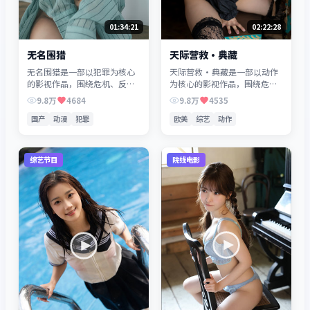
01:34:21
02:22:28
无名围猎
天际营救·典藏
无名围猎是一部以犯罪为核心
天际营救·典藏是一部以动作
的影视作品，围绕危机、反转
为核心的影视作品，围绕危
与人物成长展开，整体节奏紧
机、反转与人物成长展开，整
9.8万
4684
9.8万
4535
凑，值得推荐观看。
体节奏紧凑，值得推荐观看。
国产
动漫
犯罪
欧美
综艺
动作
综艺节目
院线电影