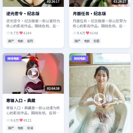
02:26:17
02:29:27
逆光密令·纪念版
月面任务·纪念版
逆光密令·纪念版是一部以冒险为
月面任务·纪念版是一部以犯罪为
核心的影视作品，围绕危机、反转
核心的影视作品，围绕危机、反转
与人物成长展开，整体节奏紧凑，
与人物成长展开，整体节奏紧凑，
9.7万
4244
9.6万
4148
值得推荐观看。
值得推荐观看。
国产
电影
冒险
国产
电影
犯罪
院线电影
院线电影
02:04:38
寒锋入口·典藏
寒锋入口·典藏是一部以动漫为核
心的影视作品，围绕危机、反转与
人物成长展开，整体节奏紧凑，值
9.6万
4522
得推荐观看。
国产
电影
动漫