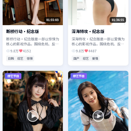
01:55:03
01:36:55
断桥行动·纪念版
深海特攻·纪念版
断桥行动·纪念版是一部以惊悚为
深海特攻·纪念版是一部以爱情为
核心的影视作品，围绕危机、反转
核心的影视作品，围绕危机、反转
与人物成长展开，整体节奏紧凑，
与人物成长展开，整体节奏紧凑，
9.8万
4152
9.8万
4487
值得推荐观看。
值得推荐观看。
日韩
综艺
惊悚
国产
综艺
爱情
综艺节目
综艺节目