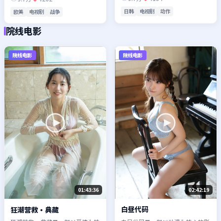
值得推荐观看。
得推荐观看。
日韩
电视剧
动作
欧美
电视剧
战争
院线电影
院线电影
院线电影
02:42:19
01:43:36
白昼代码
狂潮营救·典藏