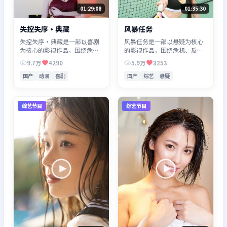
01:29:08
01:35:30
失控失序·典藏
风暴任务
失控失序·典藏是一部以喜剧
风暴任务是一部以悬疑为核心
为核心的影视作品，围绕危
的影视作品，围绕危机、反转
机、反转与人物成长展开，整
与人物成长展开，整体节奏紧
9.7万
4290
5.9万
3253
体节奏紧凑，值得推荐观看。
凑，值得推荐观看。
国产
动漫
喜剧
国产
综艺
悬疑
综艺节目
综艺节目