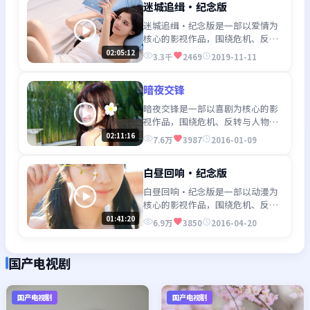
迷城追缉·纪念版
迷城追缉·纪念版是一部以爱情为
核心的影视作品，围绕危机、反转
与人物成长展开，整体节奏紧凑，
02:05:12
3.3千
2469
2019-11-11
值得推荐观看。
暗夜交锋
暗夜交锋是一部以喜剧为核心的影
视作品，围绕危机、反转与人物成
长展开，整体节奏紧凑，值得推荐
02:11:16
7.6万
3987
2016-01-09
观看。
白昼回响·纪念版
白昼回响·纪念版是一部以动漫为
核心的影视作品，围绕危机、反转
与人物成长展开，整体节奏紧凑，
01:41:20
6.9万
3850
2016-04-20
值得推荐观看。
国产电视剧
国产电视剧
国产电视剧